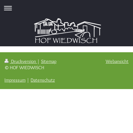
Druckversion
|
Sitemap
Webansicht
© HOF WIEDWISCH
Impressum
|
Datenschutz