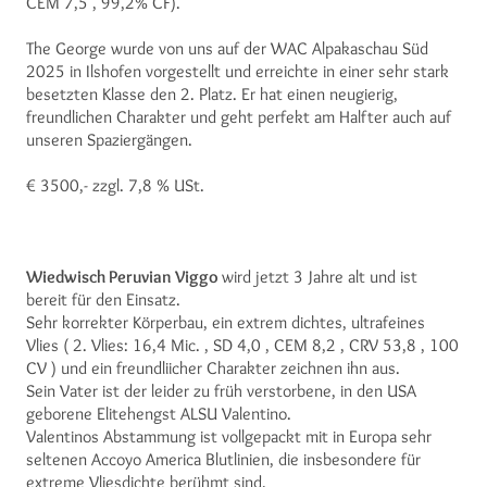
CEM 7,5 , 99,2% CF).
The George wurde von uns auf der WAC Alpakaschau Süd
2025 in Ilshofen vorgestellt und erreichte in einer sehr stark
besetzten Klasse den 2. Platz. Er hat einen neugierig,
freundlichen Charakter und geht perfekt am Halfter auch auf
unseren Spaziergängen.
€ 3500,- zzgl. 7,8 % USt.
Wiedwisch Peruvian Viggo
wird jetzt 3 Jahre alt und ist
bereit für den Einsatz.
Sehr korrekter Körperbau, ein extrem dichtes, ultrafeines
Vlies ( 2. Vlies: 16,4 Mic. , SD 4,0 , CEM 8,2 , CRV 53,8 , 100
CV ) und ein freundliicher Charakter zeichnen ihn aus.
Sein Vater ist der leider zu früh verstorbene, in den USA
geborene Elitehengst ALSU Valentino.
Valentinos Abstammung ist vollgepackt mit in Europa sehr
seltenen Accoyo America Blutlinien, die insbesondere für
extreme Vliesdichte berühmt sind.