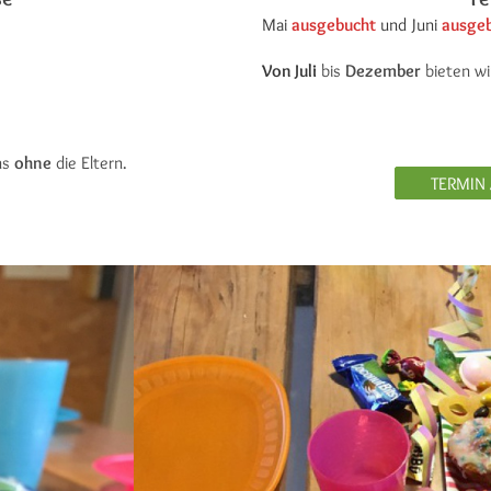
Mai
ausgebucht
und Juni
ausge
Von Juli
bis
Dezember
bieten wi
uns
ohne
die Eltern.
TERMIN