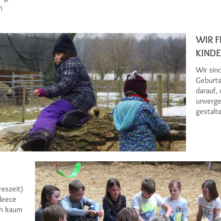
n
WIR F
KIND
Wir sin
Geburts
darauf,
unverge
gestalt
reszeit)
leece
ch kaum