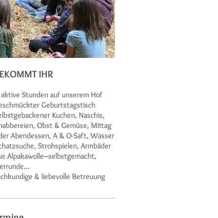
BEKOMMT IHR
 aktive Stunden auf unserem Hof
eschmückter Geburtstagstisch
elbstgebackener Kuchen, Naschis,
nabbereien, Obst & Gemüse, Mittag
der Abendessen, A & O-Saft, Wasser
chatzsuche, Strohspielen, Armbäder
us Alpakawolle~selbstgemacht,
ierrunde...
achkundige & liebevolle Betreuung
rmine