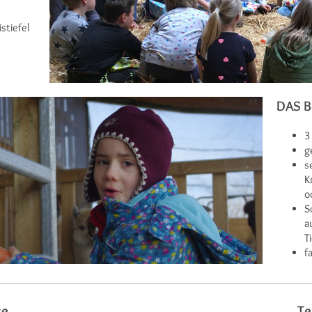
tiefel
DAS 
3
g
s
K
o
S
a
T
f
se
Te