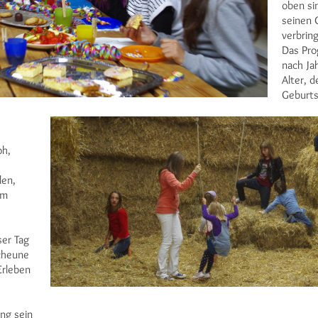
oben si
seinen 
verbrin
Das Pro
nach Ja
Alter, 
Geburts
oh,
len,
em
ser Tag
cheune
Erleben
ng sein