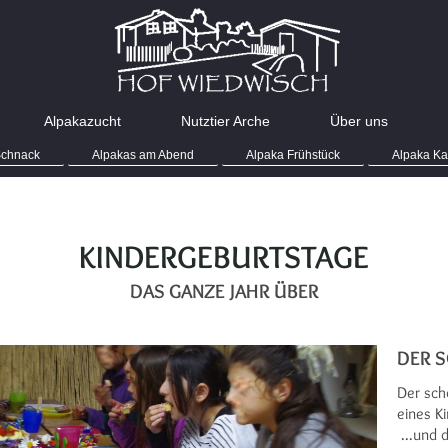
Alpakazucht
Nutztier Arche
Über uns
Schnack
Alpakas am Abend
Alpaka Frühstück
Alpaka Ka
KINDERGEBURTSTAGE
DAS GANZE JAHR ÜBER
DER S
Der sch
eines Ki
...und 