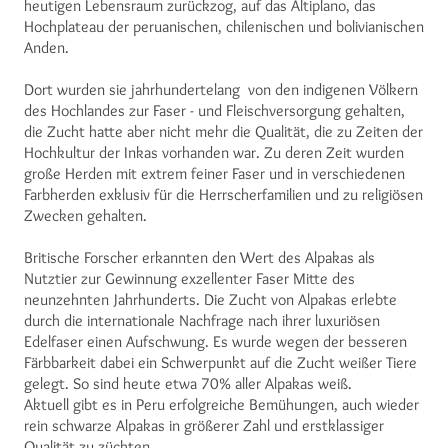
heutigen Lebensraum zurückzog, auf das Altiplano, das
Hochplateau der peruanischen, chilenischen und bolivianischen
Anden.
Dort wurden sie jahrhundertelang von den indigenen Völkern
des Hochlandes zur Faser - und Fleischversorgung gehalten,
die Zucht hatte aber nicht mehr die Qualität, die zu Zeiten der
Hochkultur der Inkas vorhanden war. Zu deren Zeit wurden
große Herden mit extrem feiner Faser und in verschiedenen
Farbherden exklusiv für die Herrscherfamilien und zu religiösen
Zwecken gehalten.
Britische Forscher erkannten den Wert des Alpakas als
Nutztier zur Gewinnung exzellenter Faser Mitte des
neunzehnten Jahrhunderts. Die Zucht von Alpakas erlebte
durch die internationale Nachfrage nach ihrer luxuriösen
Edelfaser einen Aufschwung. Es wurde wegen der besseren
Färbbarkeit dabei ein Schwerpunkt auf die Zucht weißer Tiere
gelegt. So sind heute etwa 70% aller Alpakas weiß.
Aktuell gibt es in Peru erfolgreiche Bemühungen, auch wieder
rein schwarze Alpakas in größerer Zahl und erstklassiger
Qualität zu züchten.